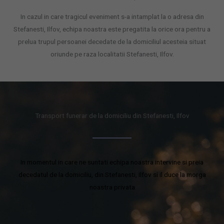
In cazul in care tragicul eveniment s-a intamplat la o adresa din
Stefanesti, Ilfov, echipa noastra este pregatita la orice ora pentru a
prelua trupul persoanei decedate de la domiciliul acesteia situat
oriunde pe raza localitatii Stefanesti, Ilfov.
Transport funerar de la domiciliu din Stefanesti, Ilfov
In momentul in care ne suntati echipa noastra intervine si preia
decedatul de la domiciliu, din Stefanesti, Ilfov si il duce la morga
noastra privata