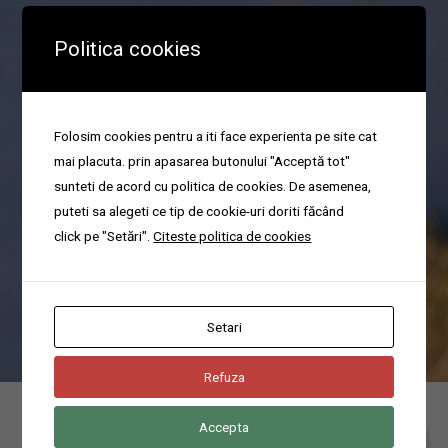
Politica cookies
Organizare parastas
Folosim cookies pentru a iti face experienta pe site cat
mai placuta. prin apasarea butonului "Acceptă tot"
sunteti de acord cu politica de cookies. De asemenea,
Va ajutam cu organizarea pomenilor sau a parastaselor in cel mai
puteti sa alegeti ce tip de cookie-uri doriti făcând
scurt timp.
click pe "Setări".
Citeste politica de cookies
Poti suna acum pentru servicii funerare non-stop la domiciliu in
localitatea Stefanesti, Ilfov la numarul
0744676666
Setari
Refuza
Accepta