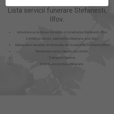
Lista servicii funerare Stefanesti,
Ilfov.
Intocmire acte deces domiciliu in localitatea Stefanesti, Ilfov
(certificat deces, adeverinta inhumare, aviz dsp)
Manipulare decedat de domiciliu din localitatea Stefanesti Ilfov
Manipulare sicriu capela sau cimitir;
Transport funerar;
Distribuire produse funerare.