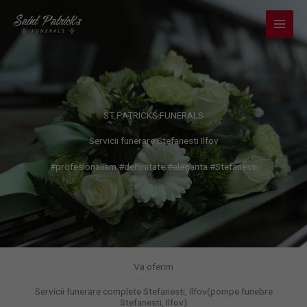
Skip
to
content
ST PATRICKS FUNERALS
Servicii funerare Stefanesti Ilfov
#profesionalism #demnitate #eleganta #Stefanesti
Va oferim
Servicii funerare complete Stefanesti, Ilfov(pompe funebre
Stefanesti, Ilfov)