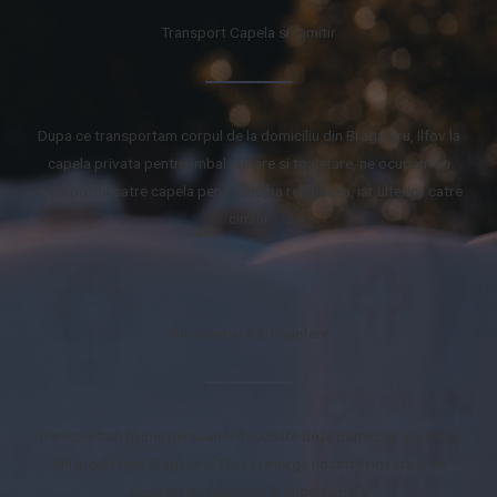
Transport Capela si Cimitir
Dupa ce transportam corpul de la domiciliu din Bragadiru, Ilfov la
capela privata pentru imbalsamare si toaletare, ne ocupam cu
transportul catre capela pentru slujba religioasa, iar ulterior catre
cimitir
Imbalsamare & toaletare
Transportam trupul persoanei decedate de la domiciliul acesteia,
din localitatea Bragadiru, Ilfov in morga noastra privata si ne
ocupam de toaletare si imbalsamare