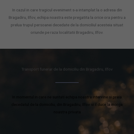
In cazul in care tragicul eveniment s-a intamplat la o adresa din
Bragadiru, Ilfov, echipa noastra este pregatita la orice ora pentru a
prelua trupul persoanei decedate de la domiciliul acesteia situat
oriunde pe raza localitatii Bragadiru, Ilfov.
Transport funerar de la domiciliu din Bragadiru, Ilfov
In momentul in care ne suntati echipa noastra intervine si preia
decedatul de la domiciliu, din Bragadiru, Ilfov si il duce la morga
noastra privata