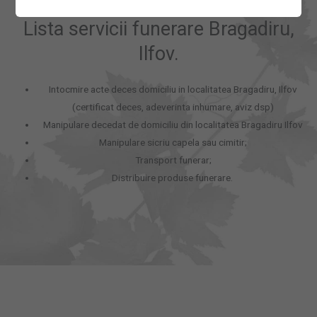
Lista servicii funerare Bragadiru,
Ilfov.
Intocmire acte deces domiciliu in localitatea Bragadiru, Ilfov
(certificat deces, adeverinta inhumare, aviz dsp)
Manipulare decedat de domiciliu din localitatea Bragadiru Ilfov
Manipulare sicriu capela sau cimitir;
Transport funerar;
Distribuire produse funerare.