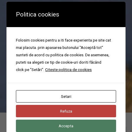
Politica cookies
Organizare parastas
Folosim cookies pentru a iti face experienta pe site cat
mai placuta. prin apasarea butonului "Acceptă tot"
sunteti de acord cu politica de cookies. De asemenea,
Va ajutam cu organizarea pomenilor sau a parastaselor in cel mai
puteti sa alegeti ce tip de cookie-uri doriti făcând
scurt timp.
click pe "Setări".
Citeste politica de cookies
Poti suna acum pentru servicii funerare non-stop la domiciliu in
localitatea Bragadiru, Ilfov la numarul
0744676666
Setari
Refuza
Accepta