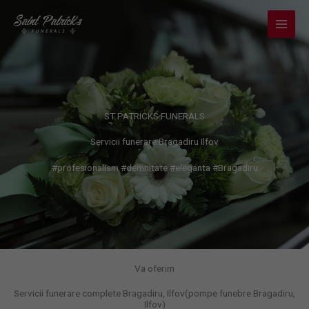
Skip
to
content
ST PATRICKS FUNERALS
Servicii funerare Bragadiru Ilfov
#profesionalism #demnitate #eleganta #Bragadiru
Va oferim
Servicii funerare complete Bragadiru, Ilfov(pompe funebre Bragadiru,
Ilfov)