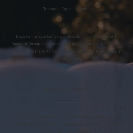
Transport Capela si Cimitir
Dupa ce transportam corpul de la domiciliu din sectorul 4,
Bucuresti, la capela privata pentru imbalsamare si toaletare, ne
ocupam cu transportul catre capela pentru slujba religioasa, iar
ulterior catre cimitir
Imbalsamare & toaletare
Transportam trupul persoanei decedate de la domiciliul acesteia,
din sectorul 4, Bucuresti in morga noastra privata si ne ocupam
de toaletare si imbalsamare