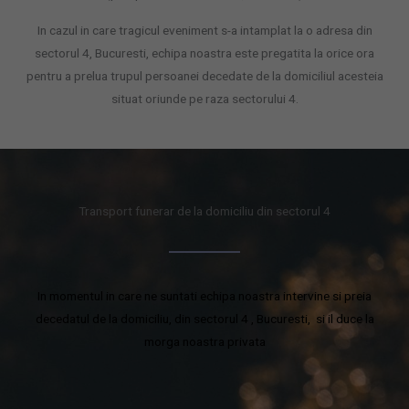
In cazul in care tragicul eveniment s-a intamplat la o adresa din
sectorul 4, Bucuresti, echipa noastra este pregatita la orice ora
pentru a prelua trupul persoanei decedate de la domiciliul acesteia
situat oriunde pe raza sectorului 4.
Transport funerar de la domiciliu din sectorul 4
In momentul in care ne suntati echipa noastra intervine si preia
decedatul de la domiciliu, din sectorul 4 , Bucuresti, si il duce la
morga noastra privata