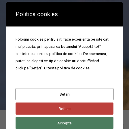
Politica cookies
Organizare parastas
Folosim cookies pentru a iti face experienta pe site cat
mai placuta. prin apasarea butonului "Acceptă tot"
sunteti de acord cu politica de cookies. De asemenea,
Va ajutam cu organizarea pomenilor sau a parastaselor in cel mai
puteti sa alegeti ce tip de cookie-uri doriti făcând
scurt timp.
click pe "Setări".
Citeste politica de cookies
Poti suna acum pentru servicii funerare non-stop la domiciliu in
sectorul 4 din Bucuresti la numarul
0744676666
Setari
Refuza
Accepta