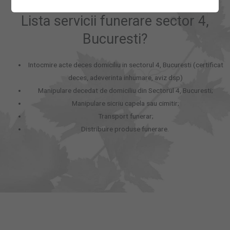
Lista servicii funerare sector 4,
Bucuresti?
Intocmire acte deces domiciliu in sectorul 4, Bucuresti (certificat
deces, adeverinta inhumare, aviz dsp)
Manipulare decedat de domiciliu din Sectorul 4, Bucuresti;
Manipulare sicriu capela sau cimitir;
Transport funerar;
Distribuire produse funerare.