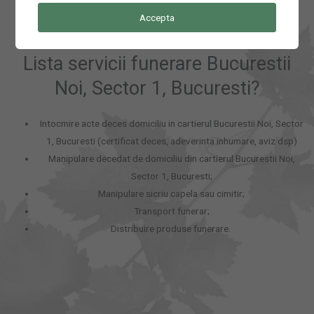
Accepta
Lista servicii funerare Bucurestii
Noi, Sector 1, Bucuresti?
Intocmire acte deces domiciliu in cartierul Bucurestii Noi, Sector
1, Bucuresti (certificat deces, adeverinta inhumare, aviz dsp)
Manipulare decedat de domiciliu din cartierul Bucurestii Noi,
Sector 1, Bucuresti;
Manipulare sicriu capela sau cimitir;
Transport funerar;
Distribuire produse funerare.