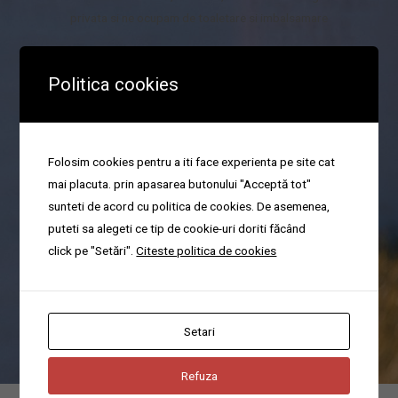
privata si ne ocupam de toaletare si imbalsamare
Politica cookies
Organizare parastas
Folosim cookies pentru a iti face experienta pe site cat
mai placuta. prin apasarea butonului "Acceptă tot"
Va ajutam cu organizarea pomenilor sau a parastaselor in cel mai
sunteti de acord cu politica de cookies. De asemenea,
scurt timp.
puteti sa alegeti ce tip de cookie-uri doriti făcând
click pe "Setări".
Citeste politica de cookies
Poti suna acum pentru servicii funerare non-stop la domiciliu in
cartierul Bucurestii Noi, Sector 1, din Bucuresti la numarul
0744676666
Setari
Refuza