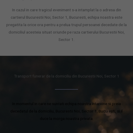
In cazul in care tragicul eveniment s-a intamplat la o adresa din
cartierul Bucurestii Noi, Sector 1, Bucuresti, echipa noastra este
pregatita la orice ora pentru a prelua trupul persoanei decedate de la
domiciliul acesteia situat oriunde pe raza cartierului Bucurestii Noi,
Sector 1.
Transport funerar de la domiciliu din Bucurestii Noi, Sector 1
In momentul in care ne suntati echipa noastra intervine si preia
decedatul de la domiciliu, Bucurestii Noi, Sector 1, Bucuresti, si il
duce la morga noastra privata.