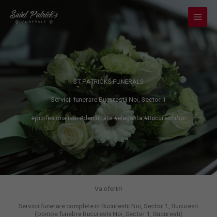
Skip
to
content
ST PATRICKS FUNERALS
Servicii funerare Bucurestii Noi, Sector 1
#profesionalism #demnitate #eleganta #BucurestiiNoi
Va oferim
Servicii funerare complete in Bucurestii Noi, Sector 1, Bucuresti
(pompe funebre Bucurestii Noi, Sector 1, Bucuresti)