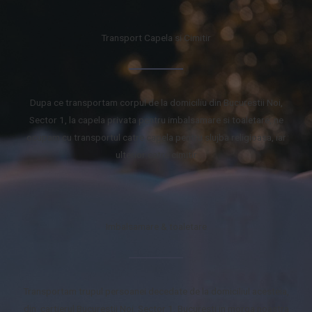
Transport Capela si Cimitir
Dupa ce transportam corpul de la domiciliu din Bucurestii Noi,
Sector 1, la capela privata pentru imbalsamare si toaletare, ne
ocupam cu transportul catre capela pentru slujba religioasa, iar
ulterior catre cimitir
Imbalsamare & toaletare
Transportam trupul persoanei decedate de la domiciliul acesteia,
din cartierul Bucurestii Noi, Sector 1, Bucuresti in morga noastra