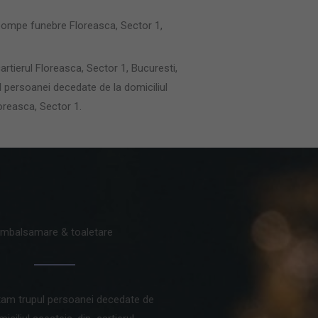
(pompe funebre Floreasca, Sector 1,
artierul Floreasca, Sector 1, Bucuresti,
l persoanei decedate de la domiciliul
loreasca, Sector 1.
Imbalsamare & toaletare
am trupul persoanei decedate de