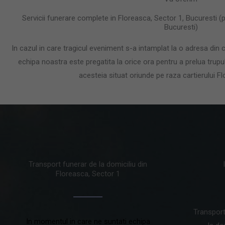
Servicii funerare complete in Floreasca, Sector 1, Bucuresti 
Bucuresti)
In cazul in care tragicul eveniment s-a intamplat la o adresa din c
echipa noastra este pregatita la orice ora pentru a prelua trupu
acesteia situat oriunde pe raza cartierului F
Transport funerar de la domiciliu din
Floreasca, Sector 1
Transport
In momentul in care ne suntati echipa