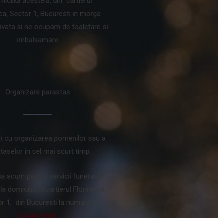
miciliul acesteia, din cartierul
ca, Sector 1, Bucuresti in morga
ivata si ne ocupam de toaletare si
imbalsamare
Organizare parastas
m cu organizarea pomenilor sau a
taselor in cel mai scurt timp.
na acum pentru servicii funerare
a domiciliu in cartierul Floreasca,
r 1, din Bucuresti la numarul
0744676666