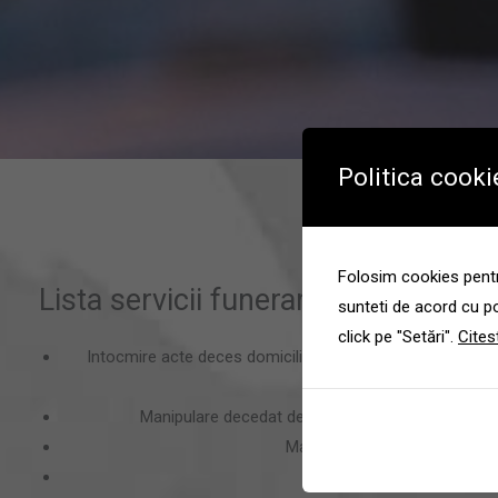
Politica cooki
Folosim cookies pentru
Lista servicii funerare Floreasca, S
sunteti de acord cu po
click pe "Setări".
Cites
Intocmire acte deces domiciliu in cartierul Floreasca, Sec
adeverinta inhumare, aviz 
Manipulare decedat de domiciliu din cartierul Flor
Manipulare sicriu capela sau c
Transport funerar;