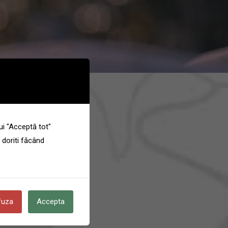
ui "Acceptă tot"
 doriti făcând
fuza
Accepta