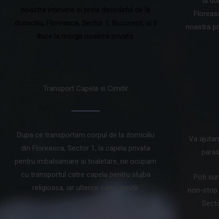
la do
noastra intervine si preia decedatul de la
Floreas
domiciliu, Floreasca, Sector 1, Bucuresti, si il
noastra pr
duce la morga noastra privata.
Transport Capela si Cimitir
Dupa ce transportam corpul de la domiciliu
Va ajuta
din Floreasca, Sector 1, la capela privata
paras
pentru imbalsamare si toaletare, ne ocupam
cu transportul catre capela pentru slujba
Poti su
religioasa, iar ulterior catre cimitir
non-stop l
Secto