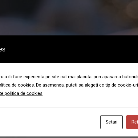
es
 a iti face experienta pe site cat mai placuta. prin apasarea butonul
ector 1, Bucuresti?
litica de cookies. De asemenea, puteti sa alegeti ce tip de cookie-uri
te politica de cookies
tor 1, Bucuresti (certificat deces,
dsp)
easca, Sector 1, Bucuresti;
Setari
Re
imitir;