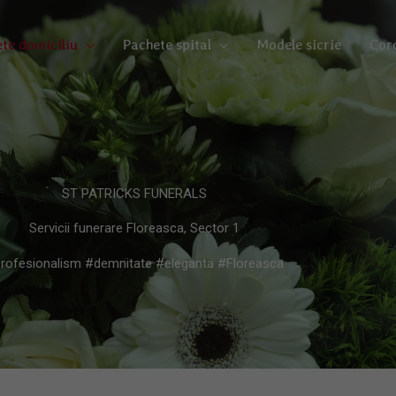
te domiciliu
Pachete spital
Modele sicrie
Cor
ST PATRICKS FUNERALS
Servicii funerare Floreasca, Sector 1
rofesionalism #demnitate #eleganta #Floreasca