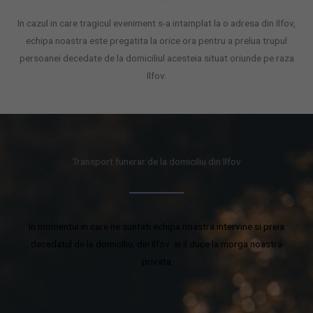
In cazul in care tragicul eveniment s-a intamplat la o adresa din Ilfov,
echipa noastra este pregatita la orice ora pentru a prelua trupul
persoanei decedate de la domiciliul acesteia situat oriunde pe raza
Ilfov.
Transport funerar de la domiciliu din Ilfov
In momentul in care ne suntati echipa noastra intervine si preia
decedatul de la domiciliu, din Ilfov si il duce la morga noastra
privata