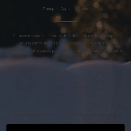
Transport Capela si Cimitir
Dupa ce transportam corpul de la domiciliu din Ilfov, la capela
privata pentru imbalsamare si toaletare, ne ocupam cu
transportul catre capela pentru slujba religioasa, iar ulterior catre
cimitir
Imbalsamare & toaletare
Transportam trupul persoanei decedate de la domiciliul acesteia,
din Ilfov in morga noastra privata si ne ocupam de toaletare si
imbalsamare