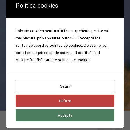
Politica cookies
Organizare parastas
Folosim cookies pentru a iti face experienta pe site cat
mai placuta. prin apasarea butonului "Acceptă tot"
sunteti de acord cu politica de cookies. De asemenea,
puteti sa alegeti ce tip de cookie-uri doriti făcând
Va ajutam cu organizarea pomenilor sau a parastaselor in cel mai
click pe "Setări".
Citeste politica de cookies
scurt timp.
Poti suna acum pentru servicii funerare non-stop la domiciliu in
Ilfov la numarul
0744676666
Setari
Refuza
Accepta