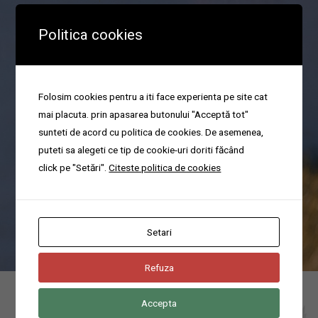
Politica cookies
Organizare parastas
Folosim cookies pentru a iti face experienta pe site cat
mai placuta. prin apasarea butonului "Acceptă tot"
sunteti de acord cu politica de cookies. De asemenea,
Va ajutam cu organizarea pomenilor sau a parastaselor in cel mai
puteti sa alegeti ce tip de cookie-uri doriti făcând
scurt timp.
click pe "Setări".
Citeste politica de cookies
Poti suna acum pentru servicii funerare non-stop la domiciliu in
localitatea Magurele, Ilfov la numarul
0744676666
Setari
Refuza
Accepta