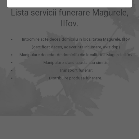
Lista servicii funerare Magurele,
Ilfov.
Intocmire acte deces domiciliu in localitatea Magurele, Ilfov
(certificat deces, adeverinta inhumare, aviz dsp)
Manipulare decedat de domiciliu din localitatea Magurele Ilfov
Manipulare sicriu capela sau cimitir;
Transport funerar;
Distribuire produse funerare.