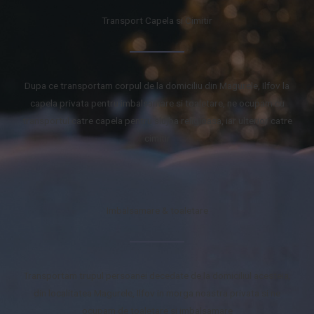
Transport Capela si Cimitir
Dupa ce transportam corpul de la domiciliu din Magurele, Ilfov la
capela privata pentru imbalsamare si toaletare, ne ocupam cu
transportul catre capela pentru slujba religioasa, iar ulterior catre
cimitir
Imbalsamare & toaletare
Transportam trupul persoanei decedate de la domiciliul acesteia,
din localitatea Magurele, Ilfov in morga noastra privata si ne
ocupam de toaletare si imbalsamare