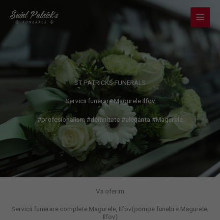
Skip
to
content
ST PATRICKS FUNERALS
Servicii funerare Magurele Ilfov
#profesionalism #demnitate #eleganta #Magurele
Va oferim
Servicii funerare complete Magurele, Ilfov(pompe funebre Magurele,
Ilfov)