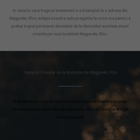
In cazul in care tragicul eveniment s-a intamplat la o adresa din
Magurele, Ilfov, echipa noastra este pregatita la orice ora pentru a
prelua trupul persoanei decedate de la domiciliul acesteia situat
oriunde pe raza localitatii Magurele, Ilfov.
Transport funerar de la domiciliu din Magurele, Ilfov
In momentul in care ne suntati echipa noastra intervine si preia
decedatul de la domiciliu, din Magurele, Ilfov si il duce la morga
noastra privata