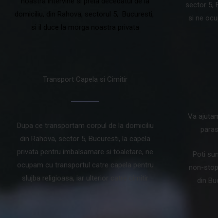
noastra intervine si preia decedatul de la
sector 5, 
domiciliu, din Rahova, sectorul 5, Bucuresti,
si ne oc
si il duce la morga noastra privata
Transport Capela si Cimitir
Va ajuta
Dupa ce transportam corpul de la domiciliu
paras
din Rahova, sector 5, Bucuresti, la capela
privata pentru imbalsamare si toaletare, ne
Poti su
ocupam cu transportul catre capela pentru
non-stop 
slujba religioasa, iar ulterior catre cimitir
din Bu