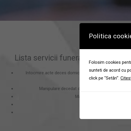
Politica cooki
Lista servicii funerare Rahova, se
Folosim cookies pentru
sunteti de acord cu po
Intocmire acte deces domiciliu in cartierul Rahova, sect
click pe "Setări".
Cites
adeverinta inhumare, aviz 
Manipulare decedat de domiciliu din cartierul Ra
Manipulare sicriu capela sau c
Transport funerar;
Distribuire produse funera