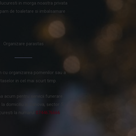
Bucuresti in morga noastra privata
upam de toaletare si imbalsamare
Organizare parastas
m cu organizarea pomenilor sau a
taselor in cel mai scurt timp.
na acum pentru servicii funerare
la domiciliu in Rahova, sector 5,
curesti la numarul
0744676666