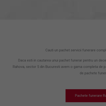
Cauti un pachet servicii funerare comp
Daca esti in cautarea unui pachet funerar pentru un deces 
Rahova, sector 5 din Bucuresti avem o gama completa de pac
de pachete fune
Pachete funerare R