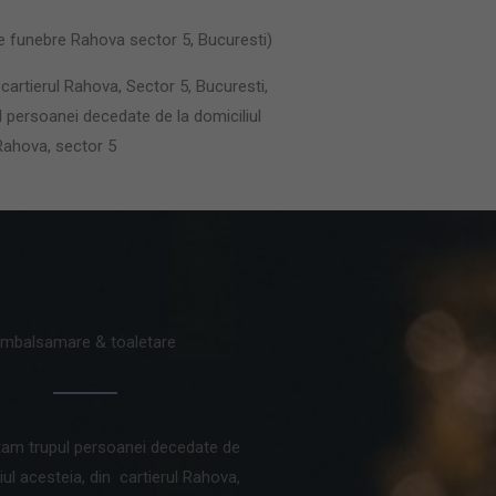
e funebre Rahova sector 5, Bucuresti)
 cartierul Rahova, Sector 5, Bucuresti,
l persoanei decedate de la domiciliul
 Rahova, sector 5
Imbalsamare & toaletare
am trupul persoanei decedate de
iul acesteia, din cartierul Rahova,