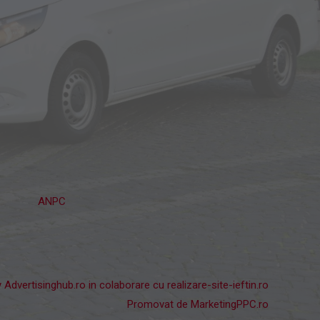
ANPC
y
Advertisinghub.ro
in colaborare cu
realizare-site-ieftin.ro
Promovat de
MarketingPPC.ro