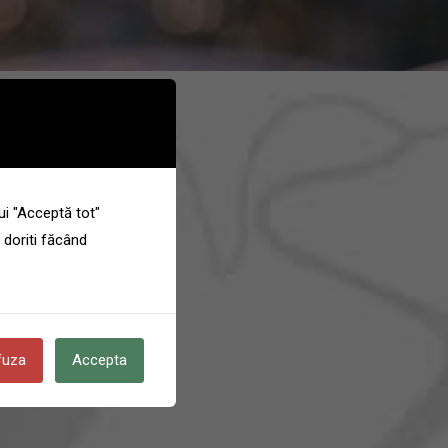
ui "Acceptă tot"
 doriti făcând
fuza
Accepta