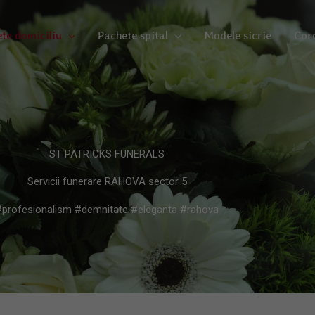
te domiciliu
Pachete spital
Modele sicrie
Cor
ST PATRICKS FUNERALS
Servicii funerare RAHOVA sector 5
#profesionalism #demnitate #eleganta #rahova