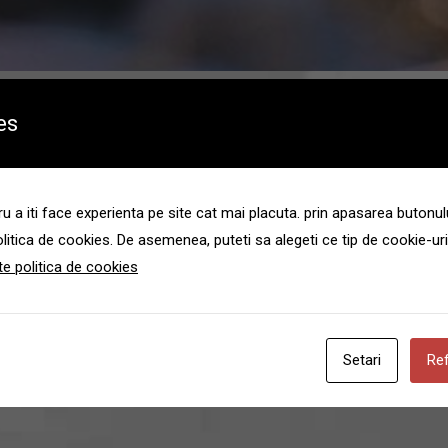
es
ctor 5, Bucuresti?
 a iti face experienta pe site cat mai placuta. prin apasarea butonul
litica de cookies. De asemenea, puteti sa alegeti ce tip de cookie-uri
or 5, Bucuresti (certificat deces,
te politica de cookies
dsp)
hova, sector 5, Bucuresti;
imitir;
Setari
Re
re.