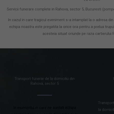
Servicii funerare complete in Rahova, sector 5, Bucuresti (pomp
In cazul in care tragicul eveniment s-a intamplat la o adresa din
echipa noastra este pregatita la orice ora pentru a prelua trupu
acesteia situat oriunde pe raza cartierului
Transport funerar de la domiciliu din
Rahova, sector 5
Transport
In momentul in care ne suntati echipa
la domicil