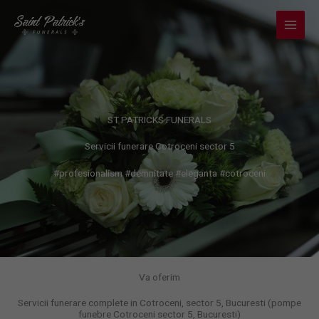
Skip
to
content
ST PATRICKS FUNERALS
Servicii funerare Cotroceni sector 5
#profesionalism #demnitate #eleganta #cotroceni
Va oferim
Servicii funerare complete in Cotroceni, sector 5, Bucuresti (pompe
funebre Cotroceni sector 5, Bucuresti)