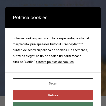
privata si ne ocupam de toaletare si imbalsamare
Politica cookies
Organizare parastas
Folosim cookies pentru a iti face experienta pe site cat
mai placuta. prin apasarea butonului "Acceptă tot"
sunteti de acord cu politica de cookies. De asemenea,
Va ajutam cu organizarea pomenilor sau a parastaselor in cel mai
puteti sa alegeti ce tip de cookie-uri doriti făcând
scurt timp.
click pe "Setări".
Citeste politica de cookies
Poti suna acum pentru servicii funerare non-stop la domiciliu in
Cotroceni, sector 5, din Bucuresti la numarul
0744676666
Setari
Refuza