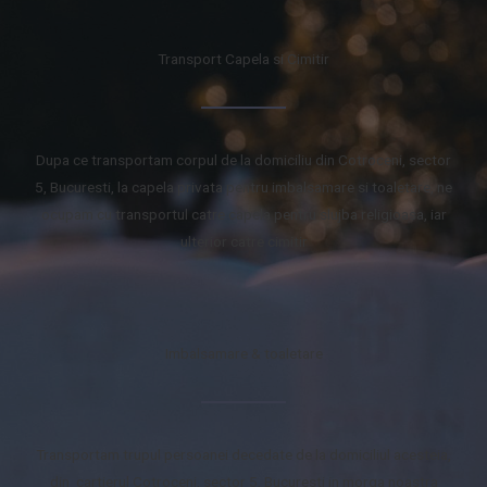
Transport Capela si Cimitir
Dupa ce transportam corpul de la domiciliu din Cotroceni, sector
5, Bucuresti, la capela privata pentru imbalsamare si toaletare, ne
ocupam cu transportul catre capela pentru slujba religioasa, iar
ulterior catre cimitir
Imbalsamare & toaletare
Transportam trupul persoanei decedate de la domiciliul acesteia,
din cartierul Cotroceni, sector 5, Bucuresti in morga noastra