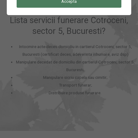
Accepta
Lista servicii funerare Cotroceni,
sector 5, Bucuresti?
Intocmire acte deces domiciliu in cartierul Cotroceni, sector 5,
Bucuresti (certificat deces, adeverinta inhumare, aviz dsp)
Manipulare decedat de domiciliu din cartierul Cotroceni, sector 5,
Bucuresti;
Manipulare sicriu capela sau cimitir;
Transport funerar;
Distribuire produse funerare.