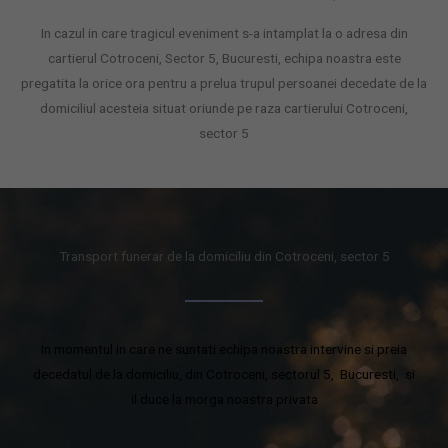
In cazul in care tragicul eveniment s-a intamplat la o adresa din
cartierul Cotroceni, Sector 5, Bucuresti, echipa noastra este
pregatita la orice ora pentru a prelua trupul persoanei decedate de la
domiciliul acesteia situat oriunde pe raza cartierului Cotroceni,
sector 5
Transport funerar de la domiciliu din Cotroceni, sector 5
In momentul in care ne suntati echipa noastra intervine si preia
decedatul de la domiciliu, din Cotroceni, sectorul 5, Bucuresti, si
il duce la morga noastra privata